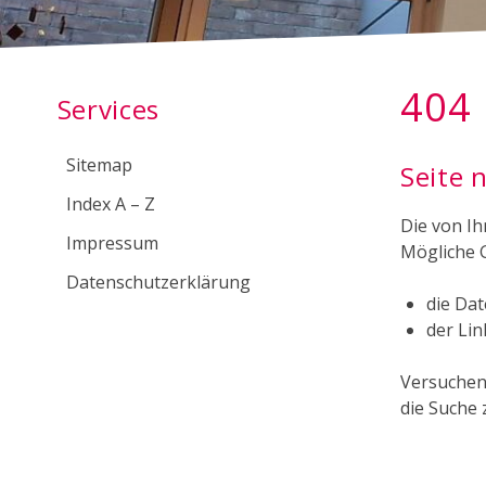
Subnavigation
404
Services
Sitemap
Seite 
Index A – Z
Die von Ih
Impressum
Mögliche G
Datenschutzerklärung
die Da
der Lin
Versuchen 
die Suche 