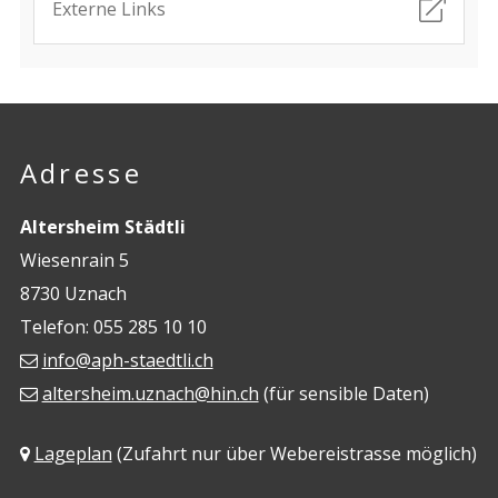
Externe Links
Footer
Adresse
Altersheim Städtli
Wiesenrain 5
8730 Uznach
Telefon: 055 285 10 10
info@aph-staedtli.ch
altersheim.uznach@hin.ch
(für sensible Daten)
Lageplan
(Zufahrt nur über Webereistrasse möglich)