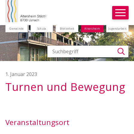
Navigieren in Uznach
Schnellnavigation
Weitere Auftritte
Gemeinde
Schule
Bibliothek
Altersheim
Jugendarbeit
Suchbegriff
Suc
1. Januar 2023
Turnen und Bewegung
Veranstaltungsort